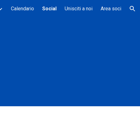
Calendario
Social
Unisciti a noi
Area soci
ion